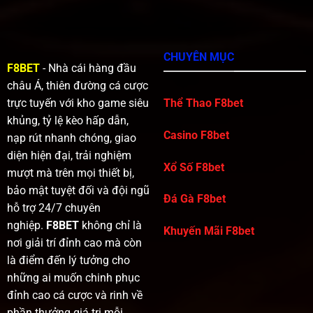
Là
Đề
Gì
Online,
–
Tỷ
Giải
Lệ
Mã
Thưởng
CHUYÊN MỤC
Bí
Cao
F8BET
- Nhà cái hàng đầu
Ẩn
châu Á, thiên đường cá cược
Và
Cách
trực tuyến với kho game siêu
Thể Thao F8bet
Chơi
khủng, tỷ lệ kèo hấp dẫn,
Hiệu
Quả
Casino F8bet
nạp rút nhanh chóng, giao
Nhất
diện hiện đại, trải nghiệm
2025
Xổ Số F8bet
mượt mà trên mọi thiết bị,
bảo mật tuyệt đối và đội ngũ
Đá Gà F8bet
hỗ trợ 24/7 chuyên
nghiệp.
F8BET
không chỉ là
Khuyến Mãi F8bet
nơi giải trí đỉnh cao mà còn
là điểm đến lý tưởng cho
những ai muốn chinh phục
đỉnh cao cá cược và rinh về
phần thưởng giá trị mỗi