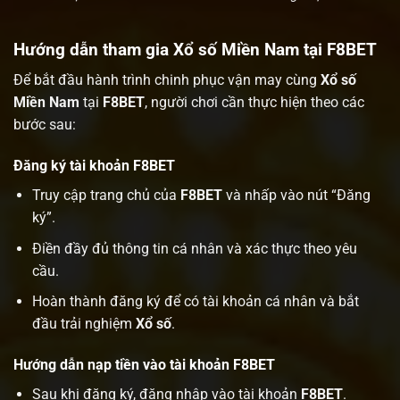
Hướng dẫn tham gia Xổ số Miền Nam tại F8BET
Để bắt đầu hành trình chinh phục vận may cùng
Xổ số
Miền Nam
tại
F8BET
, người chơi cần thực hiện theo các
bước sau:
Đăng ký tài khoản F8BET
Truy cập trang chủ của
F8BET
và nhấp vào nút “Đăng
ký”.
Điền đầy đủ thông tin cá nhân và xác thực theo yêu
cầu.
Hoàn thành đăng ký để có tài khoản cá nhân và bắt
đầu trải nghiệm
Xổ số
.
Hướng dẫn nạp tiền vào tài khoản F8BET
Sau khi đăng ký, đăng nhập vào tài khoản
F8BET
.