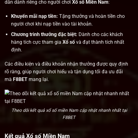
dẫn dành riêng cho người chơi
Xổ số Miền Nam
:
Khuyến mãi nạp tiền:
Tặng thưởng và hoàn tiền cho
người chơi khi nạp tiền vào tài khoản.
Chương trình thưởng đặc biệt:
Dành cho các khách
hàng tích cực tham gia
Xổ số
và đạt thành tích nhất
định.
Các điều kiện và điều khoản nhận thưởng được quy định
rõ ràng, giúp người chơi hiểu và tận dụng tối đa ưu đãi
mà
F8BET
mang lại.
Theo dõi kết quả xổ số miền Nam cập nhật nhanh nhất tại
F8BET
Kết quả Xổ số Miền Nam