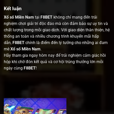
Kết luận
Xổ số Miền Nam
tại
F8BET
không chỉ mang đến trải
nghiệm chơi giải trí độc đáo mà còn đảm bảo sự uy tín và
chất lượng trong mỗi giao dịch. Với giao diện thân thiện, hệ
thống an toàn và nhiều chương trình khuyến mãi hấp
dẫn,
F8BET
chính là điểm đến lý tưởng cho những ai đam
mê
Xổ số Miền Nam
.
Hãy tham gia ngay hôm nay để trải nghiệm cảm giác hồi
hộp khi chờ đón kết quả và cơ hội trúng thưởng lớn mỗi
ngày cùng
F8BET
!