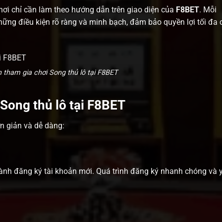
hơi chỉ cần làm theo hướng dẫn trên giao diện của
F8BET
. Mỗi
ững điều kiện rõ ràng và minh bạch, đảm bảo quyền lợi tối đa 
 tham gia chơi Song thủ lô tại F8BET
Song thủ lô tại F8BET
n giản và dễ dàng:
ành đăng ký tài khoản mới. Quá trình đăng ký nhanh chóng và 