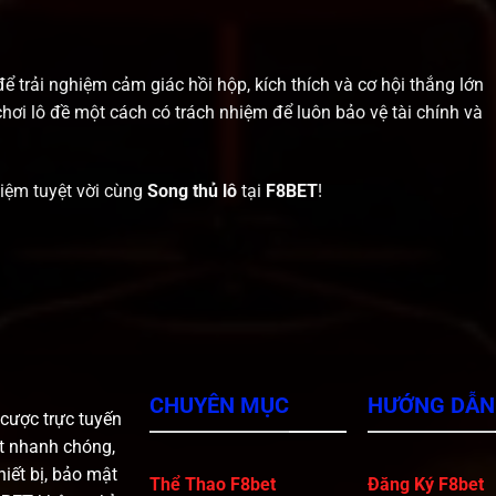
ể trải nghiệm cảm giác hồi hộp, kích thích và cơ hội thắng lớn
ơi lô đề một cách có trách nhiệm để luôn bảo vệ tài chính và
iệm tuyệt vời cùng
Song thủ lô
tại
F8BET
!
CHUYÊN MỤC
HƯỚNG DẪN
cược trực tuyến
út nhanh chóng,
hiết bị, bảo mật
Thể Thao F8bet
Đăng Ký F8bet