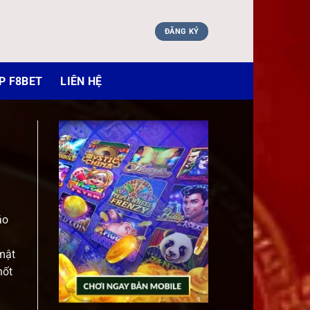
ĐĂNG KÝ
P F8BET
LIÊN HỆ
áo
 mật
hốt