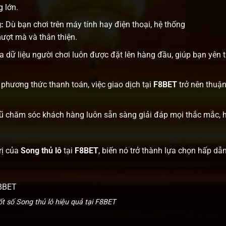
g lớn.
:
Dù bạn chơi trên máy tính hay điện thoại, hệ thống
ượt mà và thân thiện.
 dữ liệu người chơi luôn được đặt lên hàng đầu, giúp bạn yên 
phương thức thanh toán, việc giao dịch tại
F8BET
trở nên thuậ
ũ chăm sóc khách hàng luôn sẵn sàng giải đáp mọi thắc mắc, 
rị của
Song thủ lô
tại
F8BET
, biến nó trở thành lựa chọn hấp dẫ
ốt số Song thủ lô hiệu quả tại F8BET