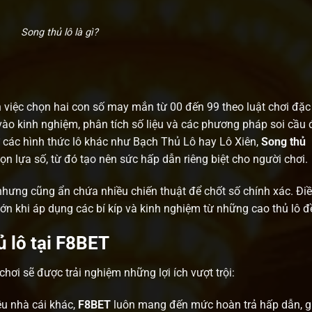
Song thủ lô là gì?
n việc chọn hai con số may mắn từ 00 đến 99 theo luật chơi đặc
vào kinh nghiệm, phân tích số liệu và các phương pháp soi cầu 
 các hình thức lô khác như Bạch Thủ Lô hay Lô Xiên,
Song thủ
họn lựa số, từ đó tạo nên sức hấp dẫn riêng biệt cho người chơi.
 nhưng cũng ẩn chứa nhiều chiến thuật để chốt số chính xác. Đi
ớn khi áp dụng các bí kíp và kinh nghiệm từ những cao thủ lô đ
ủ lô tại F8BET
 chơi sẽ được trải nghiệm những lợi ích vượt trội:
ều nhà cái khác,
F8BET
luôn mang đến mức hoàn trả hấp dẫn, g