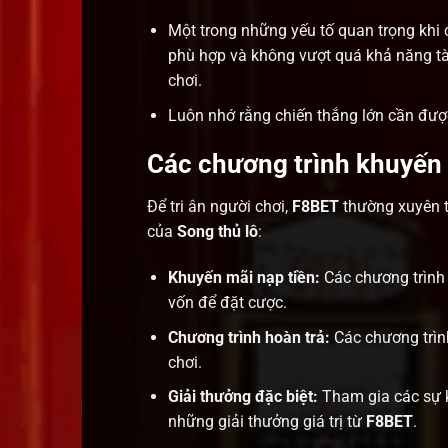
Một trong những yếu tố quan trọng khi
phù hợp và không vượt quá khả năng tài 
chơi.
Luôn nhớ rằng chiến thắng lớn cần đư
Các chương trình khuyến 
Để tri ân người chơi,
F8BET
thường xuyên t
của
Song thủ lô
:
Khuyến mãi nạp tiền:
Các chương trình 
vốn để đặt cược.
Chương trình hoàn trả:
Các chương trình
chơi.
Giải thưởng đặc biệt:
Tham gia các sự k
những giải thưởng giá trị từ
F8BET
.